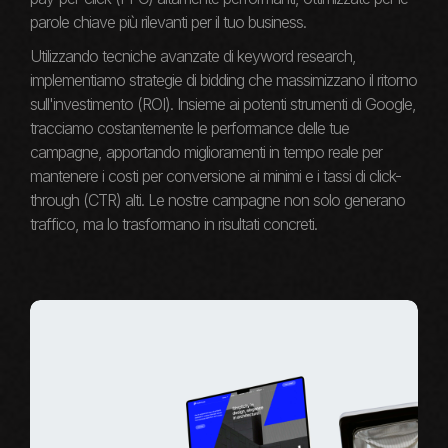
parole chiave più rilevanti per il tuo business.
Utilizzando tecniche avanzate di keyword research,
implementiamo strategie di bidding che massimizzano il ritorno
sull'investimento (ROI). Insieme ai potenti strumenti di Google,
tracciamo costantemente le performance delle tue
campagne, apportando miglioramenti in tempo reale per
mantenere i costi per conversione ai minimi e i tassi di click-
through (CTR) alti. Le nostre campagne non solo generano
traffico, ma lo trasformano in risultati concreti.