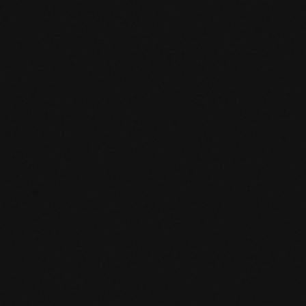
Going Viral: I 9 Segreti Psicologici per Creare
Contenuti che si Condividono da Soli
April 1, 2022
Storytelling nei Video: Come Raccontare
Storie che Tengono Incollati allo Schermo
April 1, 2022
tegories
gital
Design
Marketing