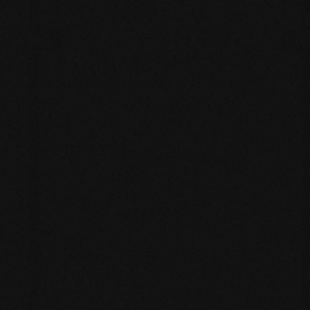
Magnetic Marketing: Come
Attrarre Clienti Invece di
Rincorrerli