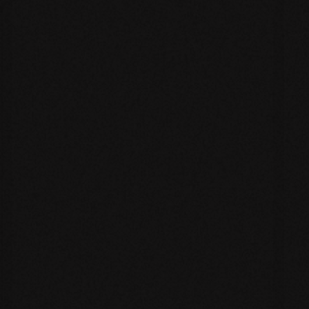
Re
Storytelling nei Video: Come
Raccontare Storie che
Tengono Incollati allo
Schermo