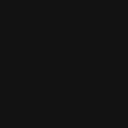
Come Lanciare un Prodotto
Online: La Formula che Ha
Generato Milioni