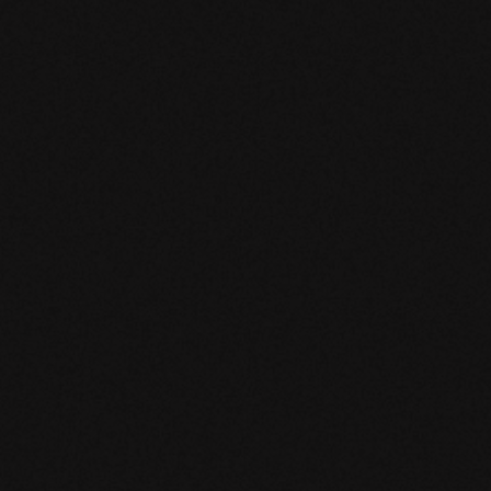
cent Posts
Come Lanciare un Prodotto Online: La
Formula che Ha Generato Milioni
May 25, 2022
Magnetic Marketing: Come Attrarre Clienti
Invece di Rincorrerli
April 1, 2022