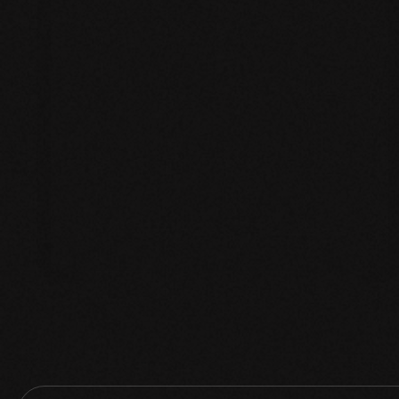
Going Viral: I 9 Segreti
Psicologici per Creare
Contenuti che si Condividono
da Soli