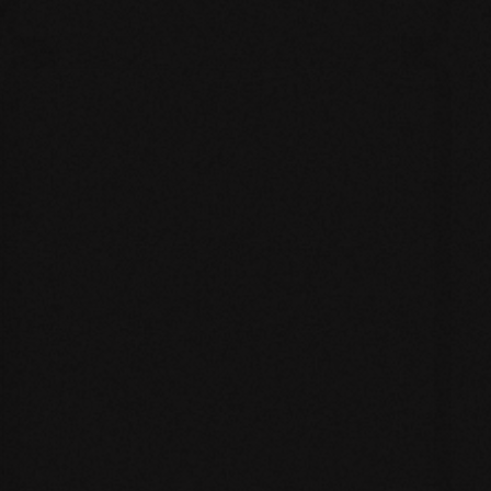
Ca
Branding nell'Era Digitale:
Di
Come Costruire un'Identità di
Brand Autentica che
Conquista Clienti