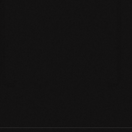
The Sales Pro: Come
Diventare un Professionista
della Vendita (e Smettere di
Improvvisare)